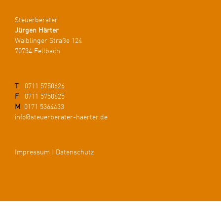
Steuerberater
Jürgen Härter
Waiblinger Straße 124
70734 Fellbach
T
0711 5750626
F
0711 5750625
M
0171 5364433
info@steuerberater-haerter.de
Impressum
|
Datenschutz