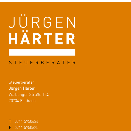
Steuerberater
Jürgen Härter
Waiblinger Straße 124
70734 Fellbach
T
0711 5750626
F
0711 5750625