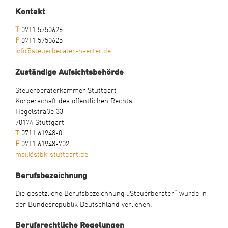
Kontakt
T
0711 5750626
F
0711 5750625
info@steuerberater-haerter.de
Zuständige Aufsichtsbehörde
Steuerberaterkammer Stuttgart
Körperschaft des öffentlichen Rechts
Hegelstraße 33
70174 Stuttgart
T
0711 61948-0
F
0711 61948-702
mail@stbk-stuttgart.de
Berufsbezeichnung
Die gesetzliche Berufsbezeichnung „Steuerberater“ wurde in
der Bundesrepublik Deutschland verliehen.
Berufsrechtliche Regelungen