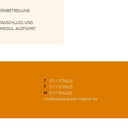
FERNBETREUUNG
ETANSCHLUSS UND
ERMODUL AUSFÜHRT.
T
0711 5750626
F
0711 5750625
M
0171 5364433
info@steuerberater-haerter.de