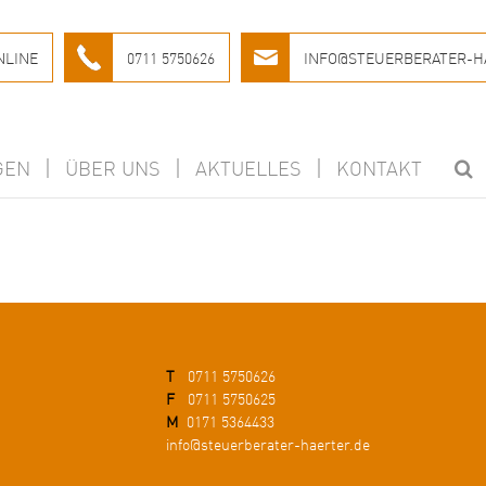
NLINE
0711 5750626
INFO@STEUERBERATER-H
GEN
ÜBER UNS
AKTUELLES
KONTAKT
T
0711 5750626
F
0711 5750625
M
0171 5364433
info@steuerberater-haerter.de